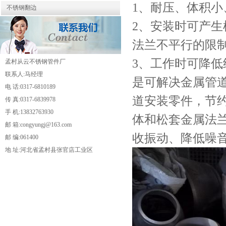
1、耐压、体积
不锈钢翻边
2、安装时可产
法兰不平行的限
3、工作时可降
孟村从云不锈钢管件厂
联系人:马经理
是可解决金属管
电 话:0317-6810189
道安装零件，节
传 真:0317-6839978
手 机:13832763930
体和松套金属法
邮 箱:congyungj@163.com
收振动、降低噪音
邮 编:061400
地 址:河北省孟村县张官店工业区