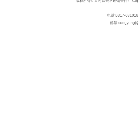
版权所有© 孟村从云不锈钢管件厂 Copyright
电话:
0317-68101
邮箱:
congyungj