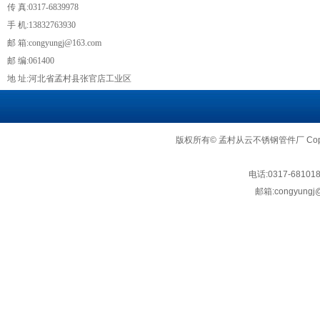
传 真:0317-6839978
手 机:13832763930
邮 箱:congyungj@163.com
邮 编:061400
地 址:河北省孟村县张官店工业区
版权所有© 孟村从云不锈钢管件厂 Copyright
电话:
0317-68101
邮箱:
congyungj