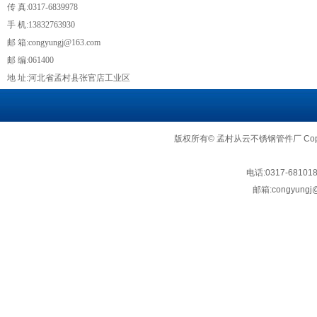
传 真:0317-6839978
手 机:13832763930
邮 箱:congyungj@163.com
邮 编:061400
地 址:河北省孟村县张官店工业区
版权所有© 孟村从云不锈钢管件厂 Copyright
电话:
0317-68101
邮箱:
congyungj