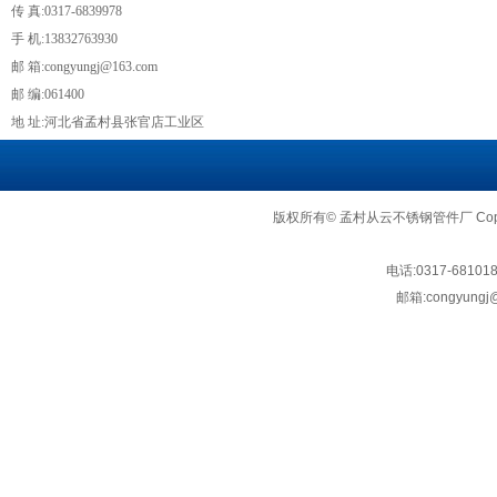
传 真:0317-6839978
手 机:13832763930
邮 箱:congyungj@163.com
邮 编:061400
地 址:河北省孟村县张官店工业区
版权所有© 孟村从云不锈钢管件厂 Copyright
电话:
0317-68101
邮箱:
congyungj