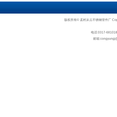
版权所有© 孟村从云不锈钢管件厂 Copyright
电话:
0317-68101
邮箱:
congyungj