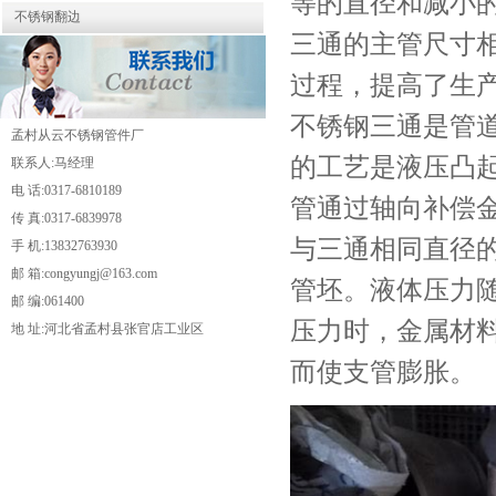
等的直径和减小
不锈钢翻边
三通的主管尺寸
过程，提高了生
不锈钢三通是管
孟村从云不锈钢管件厂
的工艺是液压凸
联系人:马经理
电 话:0317-6810189
管通过轴向补偿
传 真:0317-6839978
与三通相同直径
手 机:13832763930
邮 箱:congyungj@163.com
管坯。液体压力
邮 编:061400
压力时，金属材
地 址:河北省孟村县张官店工业区
而使支管膨胀。