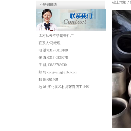
础上增加了
不锈钢翻边
孟村从云不锈钢管件厂
联系人:马经理
电 话:0317-6810189
传 真:0317-6839978
手 机:13832763930
邮 箱:congyungj@163.com
邮 编:061400
地 址:河北省孟村县张官店工业区