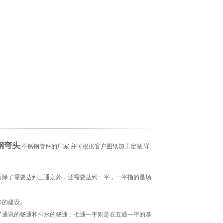
钢弯头
,不锈钢管件的厂家,并可根据客户图纸加工定做,详
而除了需要达到三通之外，还需要达到一平，一平指的是场
步的建设。
了通讯的畅通和排水的畅通；七通一平则是在五通一平的基