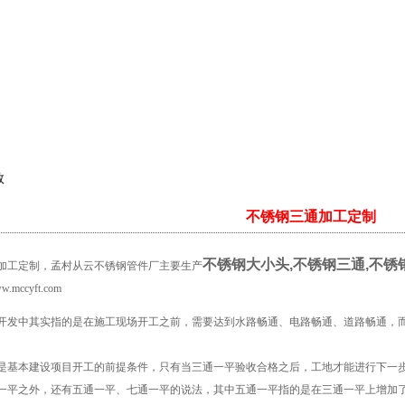
数
不锈钢三通加工定制
不锈钢大小头
,
不锈钢三通
,
不锈
加工定制，
孟村从云不锈钢管件厂主要生产
w.mccyft.com
开发中其实指的是在施工现场开工之前，需要达到水路畅通、电路畅通、道路畅通，
。
是基本建设项目开工的前提条件，只有当三通一平验收合格之后，工地才能进行下一
一平之外，还有五通一平、七通一平的说法，其中五通一平指的是在三通一平上增加